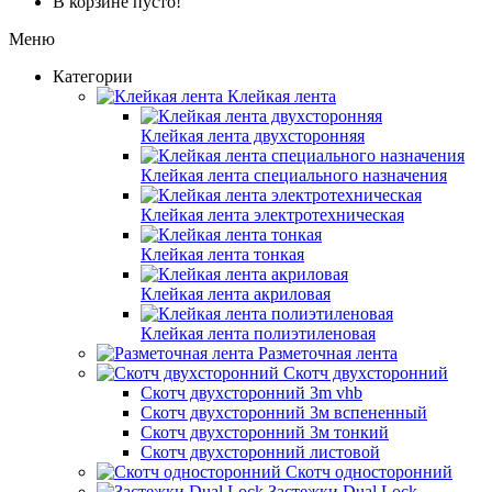
В корзине пусто!
Меню
Категории
Клейкая лента
Клейкая лента двухсторонняя
Клейкая лента специального назначения
Клейкая лента электротехническая
Клейкая лента тонкая
Клейкая лента акриловая
Клейкая лента полиэтиленовая
Разметочная лента
Скотч двухсторонний
Скотч двухсторонний 3m vhb
Скотч двухсторонний 3м вспененный
Скотч двухсторонний 3м тонкий
Скотч двухсторонний листовой
Скотч односторонний
Застежки Dual Lock