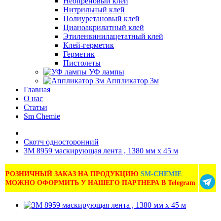
Неопреновый клей
Нитрильный клей
Полиуретановый клей
Цианоакрилатный клей
Этиленвинилацетатный клей
Клей-герметик
Герметик
Пистолеты
УФ лампы
Аппликатор 3м
Главная
О нас
Статьи
Sm Chemie
Скотч односторонний
3M 8959 маскирующая лента , 1380 мм х 45 м
РОЗНИЧНЫЙ ЗАКАЗ НА ПРОДУКЦИЮ
SM-CHEMIE
МОЖНО ОФОРМИТЬ У НАШЕГО ПАРТНЕРА В Telegram