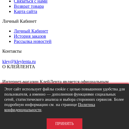
Связаться с нами
Возврат товара
Карта сайта
Личный Кабинет
Личный Кабинет
История заказов
Рассылка новостей
Контакты
kley@kleylenta.ru
О КЛЕЙЛЕНТА
Интернет-магазин КлейЛента является официальным
поставщиком клейких лент
SM Chemie
и двухстороннего
Этот сайт использует файлы cookie с целью повышения удобства для
скотча 3м.
пользователя, а именно — дополнения функциями социальных
сетей, статистического анализа и выбора сторонних сервисов. Более
подробную информацию см. на странице
Политика
конфиденциальности
.
КлейЛента (kleylenta.ru) © 2026
Товаров на складе:
ПРИНЯТЬ
Нет в наличии