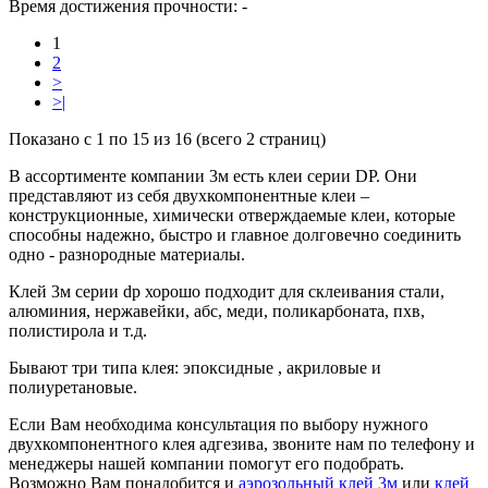
Время достижения прочности:
-
1
2
>
>|
Показано с 1 по 15 из 16 (всего 2 страниц)
В ассортименте компании 3м есть клеи серии DP. Они
представляют из себя двухкомпонентные клеи –
конструкционные, химически отверждаемые клеи, которые
способны надежно, быстро и главное долговечно соединить
одно - разнородные материалы.
Клей 3м серии dp хорошо подходит для склеивания стали,
алюминия, нержавейки, абс, меди, поликарбоната, пхв,
полистирола и т.д.
Бывают три типа клея: эпоксидные , акриловые и
полиуретановые.
Если Вам необходима консультация по выбору нужного
двухкомпонентного клея адгезива, звоните нам по телефону и
менеджеры нашей компании помогут его подобрать.
Возможно Вам понадобится и
аэрозольный клей 3м
или
клей