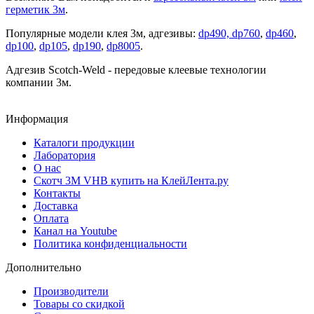
герметик 3м
.
Популярные модели клея 3м, адгезивы:
dp490,
dp760
,
dp460
,
dp100
,
dp105
,
dp190
,
dp8005
.
Адгезив Scotch-Weld - передовые клеевые технологии
компании 3м.
Информация
Каталоги продукции
Лаборатория
О нас
Скотч 3M VHB купить на КлейЛента.ру
Контакты
Доставка
Оплата
Канал на Youtube
Политика конфиденциальности
Дополнительно
Производители
Товары со скидкой