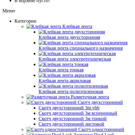
В корзине пусто!
Меню
Категории
Клейкая лента
Клейкая лента двухсторонняя
Клейкая лента специального назначения
Клейкая лента электротехническая
Клейкая лента тонкая
Клейкая лента акриловая
Клейкая лента полиэтиленовая
Разметочная лента
Скотч двухсторонний
Скотч двухсторонний 3m vhb
Скотч двухсторонний 3м вспененный
Скотч двухсторонний 3м тонкий
Скотч двухсторонний листовой
Скотч односторонний
Застежки Dual Lock