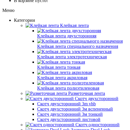
В корзине пусто!
Меню
Категории
Клейкая лента
Клейкая лента двухсторонняя
Клейкая лента специального назначения
Клейкая лента электротехническая
Клейкая лента тонкая
Клейкая лента акриловая
Клейкая лента полиэтиленовая
Разметочная лента
Скотч двухсторонний
Скотч двухсторонний 3m vhb
Скотч двухсторонний 3м вспененный
Скотч двухсторонний 3м тонкий
Скотч двухсторонний листовой
Скотч односторонний
Застежки Dual Lock