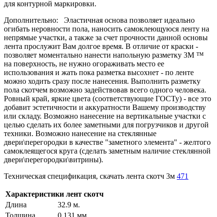
для контурной маркировки.
Дополнительно: Эластичная основа позволяет идеально
огибать неровности пола, наносить самоклеющуюся ленту на
непрямые участки, а также за счет прочности данной основы
лента прослужит Вам долгое время. В отличие от краски -
позволяет моментально нанести напольную разметку 3М ™
на поверхность, не нужно огораживать место ее
использования и жать пока разметка высохнет - по ленте
можно ходить сразу после нанесения. Выполнить разметку
пола скотчем возможно задействовав всего одного человека.
Ровный край, яркие цвета (соответствующие ГОСТу) - все это
добавит эстетичности и аккуратности Вашему производству
или складу. Возможно нанесение на вертикальные участки с
целью сделать их более заметными для погрузчиков и другой
техники. Возможно нанесение на стеклянные
двери\перегородки в качестве "заметного элемента" - желтого
самоклеящегося круга (сделать заметным наличие стеклянной
двери\перегородки\витрины).
Техническая спецификация, скачать лента скотч 3м
471
Характеристики лент скотч
Длина
32.9 м.
Толщина
0.131 мм