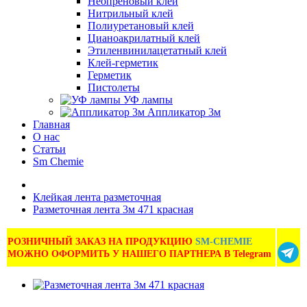
Неопреновый клей
Нитрильный клей
Полиуретановый клей
Цианоакрилатный клей
Этиленвинилацетатный клей
Клей-герметик
Герметик
Пистолеты
УФ лампы
Аппликатор 3м
Главная
О нас
Статьи
Sm Chemie
Клейкая лента разметочная
Разметочная лента 3м 471 красная
РОЗНИЧНЫЙ ЗАКАЗ НА ПРОДУКЦИЮ
SM-CHEMIE
МОЖНО ОФОРМИТЬ У НАШЕГО ПАРТНЕРА В Telegram