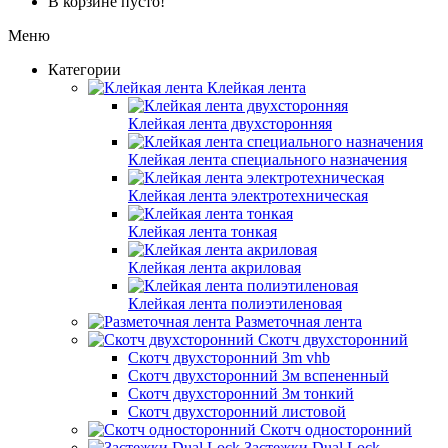
В корзине пусто!
Меню
Категории
Клейкая лента
Клейкая лента двухсторонняя
Клейкая лента специального назначения
Клейкая лента электротехническая
Клейкая лента тонкая
Клейкая лента акриловая
Клейкая лента полиэтиленовая
Разметочная лента
Скотч двухсторонний
Скотч двухсторонний 3m vhb
Скотч двухсторонний 3м вспененный
Скотч двухсторонний 3м тонкий
Скотч двухсторонний листовой
Скотч односторонний
Застежки Dual Lock