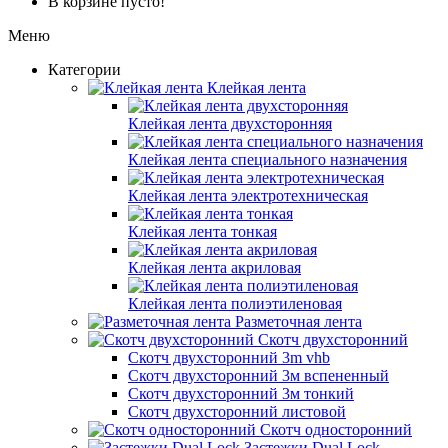
В корзине пусто!
Меню
Категории
Клейкая лента
Клейкая лента двухсторонняя
Клейкая лента специального назначения
Клейкая лента электротехническая
Клейкая лента тонкая
Клейкая лента акриловая
Клейкая лента полиэтиленовая
Разметочная лента
Скотч двухсторонний
Скотч двухсторонний 3m vhb
Скотч двухсторонний 3м вспененный
Скотч двухсторонний 3м тонкий
Скотч двухсторонний листовой
Скотч односторонний
Застежки Dual Lock