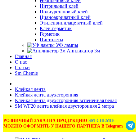
Неопреновый клей
Нитрильный клей
Полиуретановый клей
Цианоакрилатный клей
Этиленвинилацетатный клей
Клей-герметик
Герметик
Пистолеты
УФ лампы
Аппликатор 3м
Главная
О нас
Статьи
Sm Chemie
Клейкая лента
Клейкая лента двухсторонняя
Клейкая лента двухсторонняя вспененная белая
SM WF20 лента клейкая двусторонняя 2 метра
РОЗНИЧНЫЙ ЗАКАЗ НА ПРОДУКЦИЮ
SM-CHEMIE
МОЖНО ОФОРМИТЬ У НАШЕГО ПАРТНЕРА В Telegram