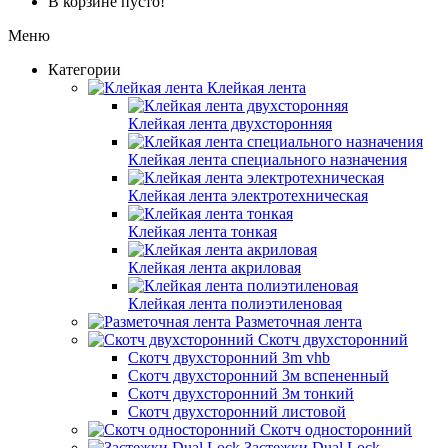
В корзине пусто!
Меню
Категории
Клейкая лента
Клейкая лента двухсторонняя
Клейкая лента специального назначения
Клейкая лента электротехническая
Клейкая лента тонкая
Клейкая лента акриловая
Клейкая лента полиэтиленовая
Разметочная лента
Скотч двухсторонний
Скотч двухсторонний 3m vhb
Скотч двухсторонний 3м вспененный
Скотч двухсторонний 3м тонкий
Скотч двухсторонний листовой
Скотч односторонний
Застежки Dual Lock