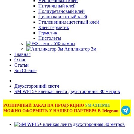
Неопреновый клей
Нитрильный клей
Полиуретановый клей
Цианоакрилатный клей
Этиленвинилацетатный клей
Клей-герметик
Герметик
Пистолеты
УФ лампы
Аппликатор 3м
Главная
О нас
Статьи
Sm Chemie
Двухсторонний скотч
SM WF15+ клейкая лента двухсторонняя 30 метров
РОЗНИЧНЫЙ ЗАКАЗ НА ПРОДУКЦИЮ
SM-CHEMIE
МОЖНО ОФОРМИТЬ У НАШЕГО ПАРТНЕРА В Telegram