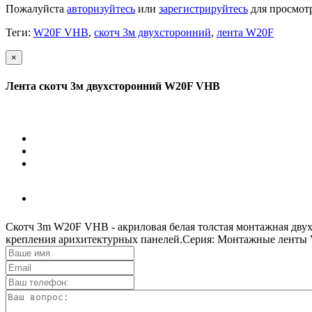
Пожалуйста
авторизуйтесь
или
зарегистрируйтесь
для просмот
Теги:
W20F VHB
,
скотч 3м двухсторонний
,
лента W20F
×
Лента скотч 3м двухсторонний W20F VHB
Скотч 3m W20F VHB - акриловая белая толстая монтажная дву
крепления арихитектурных панелей.Серия: Монтажные ленты V