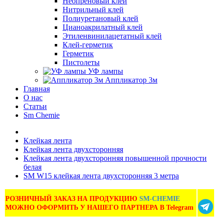
Неопреновый клей
Нитрильный клей
Полиуретановый клей
Цианоакрилатный клей
Этиленвинилацетатный клей
Клей-герметик
Герметик
Пистолеты
УФ лампы
Аппликатор 3м
Главная
О нас
Статьи
Sm Chemie
Клейкая лента
Клейкая лента двухсторонняя
Клейкая лента двухсторонняя повышенной прочности
белая
SM W15 клейкая лента двухсторонняя 3 метра
РОЗНИЧНЫЙ ЗАКАЗ НА ПРОДУКЦИЮ
SM-CHEMIE
МОЖНО ОФОРМИТЬ У НАШЕГО ПАРТНЕРА В Telegram