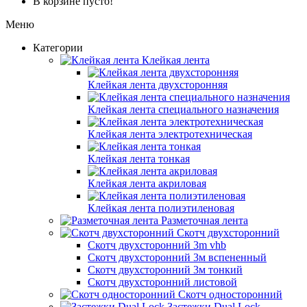
В корзине пусто!
Меню
Категории
Клейкая лента
Клейкая лента двухсторонняя
Клейкая лента специального назначения
Клейкая лента электротехническая
Клейкая лента тонкая
Клейкая лента акриловая
Клейкая лента полиэтиленовая
Разметочная лента
Скотч двухсторонний
Скотч двухсторонний 3m vhb
Скотч двухсторонний 3м вспененный
Скотч двухсторонний 3м тонкий
Скотч двухсторонний листовой
Скотч односторонний
Застежки Dual Lock