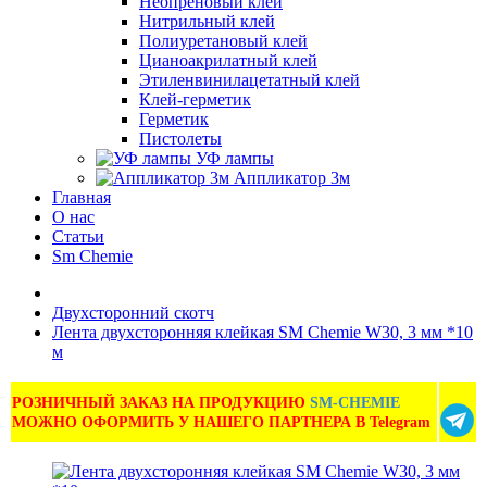
Неопреновый клей
Нитрильный клей
Полиуретановый клей
Цианоакрилатный клей
Этиленвинилацетатный клей
Клей-герметик
Герметик
Пистолеты
УФ лампы
Аппликатор 3м
Главная
О нас
Статьи
Sm Chemie
Двухсторонний скотч
Лента двухсторонняя клейкая SM Сhemie W30, 3 мм *10
м
РОЗНИЧНЫЙ ЗАКАЗ НА ПРОДУКЦИЮ
SM-CHEMIE
МОЖНО ОФОРМИТЬ У НАШЕГО ПАРТНЕРА В Telegram