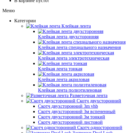
В корзине пусто!
Меню
Категории
Клейкая лента
Клейкая лента двухсторонняя
Клейкая лента специального назначения
Клейкая лента электротехническая
Клейкая лента тонкая
Клейкая лента акриловая
Клейкая лента полиэтиленовая
Разметочная лента
Скотч двухсторонний
Скотч двухсторонний 3m vhb
Скотч двухсторонний 3м вспененный
Скотч двухсторонний 3м тонкий
Скотч двухсторонний листовой
Скотч односторонний
Застежки Dual Lock