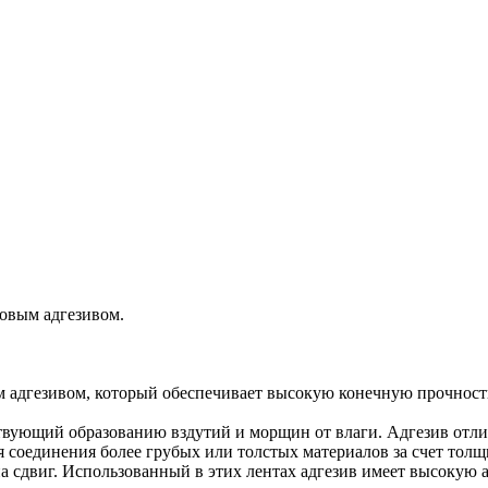
ловым адгезивом.
ым адгезивом, который обеспечивает высокую конечную прочност
твующий образованию вздутий и морщин от влаги. Адгезив отлич
я соединения более грубых или толстых материалов за счет толщ
а сдвиг. Использованный в этих лентах адгезив имеет высокую а