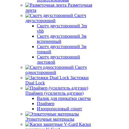
Разметочная
лента
Скотч
двухсторонний
Скотч двухсторонний 3m
vhb
Скотч двухсторонний 3м
вспененный
Скотч двухсторонний 3м
тонкий
Скотч двухсторонний
листовой
Скотч
односторонний
Застежки
Dual Lock
Праймер (усилитель адгезии)
Валик для прикатки скотча
Праймер
Изопропиловый спирт
Этикеточные материалы
Каски