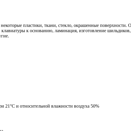
, некоторые пластики, ткани, стекло, окрашенные поверхности.
й клавиатуры к основанию, ламинация, изготовление шильдико
угие.
при 21°С и относительной влажности воздуха 50%
ра