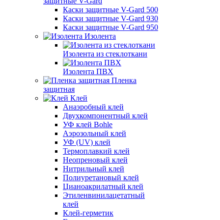
защитные V-Gard
Каски защитные V-Gard 500
Каски защитные V-Gard 930
Каски защитные V-Gard 950
Изолента
Изолента из стеклоткани
Изолента ПВХ
Пленка
защитная
Клей
Анаэробный клей
Двухкомпонентный клей
УФ клей Bohle
Аэрозольный клей
УФ (UV) клей
Термоплавкий клей
Неопреновый клей
Нитрильный клей
Полиуретановый клей
Цианоакрилатный клей
Этиленвинилацетатный
клей
Клей-герметик