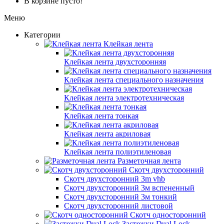
В корзине пусто!
Меню
Категории
Клейкая лента
Клейкая лента двухсторонняя
Клейкая лента специального назначения
Клейкая лента электротехническая
Клейкая лента тонкая
Клейкая лента акриловая
Клейкая лента полиэтиленовая
Разметочная лента
Скотч двухсторонний
Скотч двухсторонний 3m vhb
Скотч двухсторонний 3м вспененный
Скотч двухсторонний 3м тонкий
Скотч двухсторонний листовой
Скотч односторонний
Застежки Dual Lock