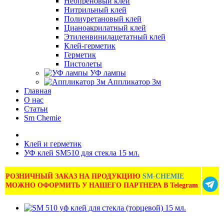
Неопреновый клей
Нитрильный клей
Полиуретановый клей
Цианоакрилатный клей
Этиленвинилацетатный клей
Клей-герметик
Герметик
Пистолеты
УФ лампы
Аппликатор 3м
Главная
О нас
Статьи
Sm Chemie
Клей и герметик
УФ клей SM510 для стекла 15 мл.
РОЗНИЧНЫЙ ЗАКАЗ НА ПРОДУКЦИЮ
SM-CHEMIE
МОЖНО ОФОРМИТЬ У НАШЕГО ПАРТНЕРА В Telegram