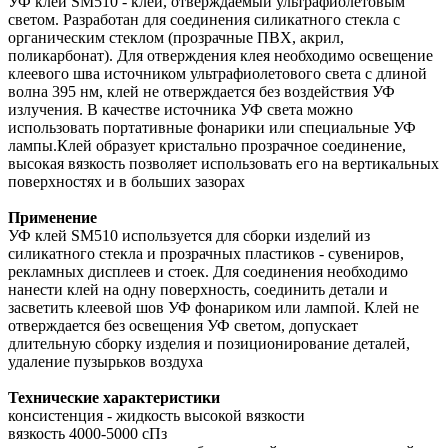
УФ клей SM510 - клей, отверждаемый ультрафиолетовым
светом. Разработан для соединения силикатного стекла с
органическим стеклом (прозрачные ПВХ, акрил,
поликарбонат). Для отверждения клея необходимо освещение
клеевого шва источником ультрафиолетового света с длиной
волна 395 нм, клей не отверждается без воздействия УФ
излучения. В качестве источника УФ света можно
использовать портативные фонарики или специальные УФ
лампы.Клей образует кристально прозрачное соединение,
высокая вязкость позволяет использовать его на вертикальных
поверхностях и в больших зазорах
Применение
УФ клей SM510 используется для сборки изделий из
силикатного стекла и прозрачных пластиков - сувениров,
рекламных дисплеев и стоек. Для соединения необходимо
нанести клей на одну поверхность, соединить детали и
засветить клеевой шов УФ фонариком или лампой. Клей не
отверждается без освещения УФ светом, допускает
длительную сборку изделия и позиционирование деталей,
удаление пузырьков воздуха
Технические характеристики
консистенция - жидкость высокой вязкости
вязкость 4000-5000 сПз