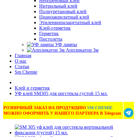
Неопреновый клей
Нитрильный клей
Полиуретановый клей
Цианоакрилатный клей
Этиленвинилацетатный клей
Клей-герметик
Герметик
Пистолеты
УФ лампы
Аппликатор 3м
Главная
О нас
Статьи
Sm Chemie
Клей и герметик
УФ клей SM305 для оргстекла густой 15 мл.
РОЗНИЧНЫЙ ЗАКАЗ НА ПРОДУКЦИЮ
SM-CHEMIE
МОЖНО ОФОРМИТЬ У НАШЕГО ПАРТНЕРА В Telegram