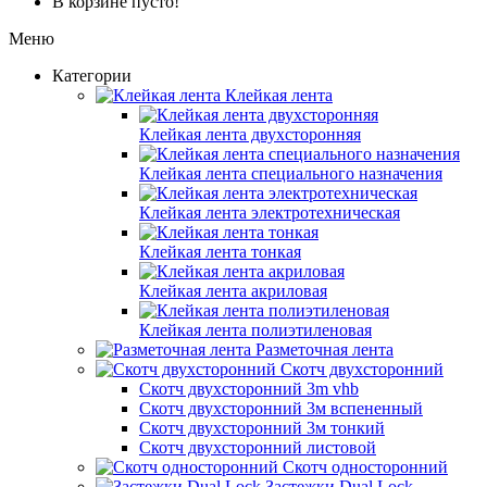
В корзине пусто!
Меню
Категории
Клейкая лента
Клейкая лента двухсторонняя
Клейкая лента специального назначения
Клейкая лента электротехническая
Клейкая лента тонкая
Клейкая лента акриловая
Клейкая лента полиэтиленовая
Разметочная лента
Скотч двухсторонний
Скотч двухсторонний 3m vhb
Скотч двухсторонний 3м вспененный
Скотч двухсторонний 3м тонкий
Скотч двухсторонний листовой
Скотч односторонний
Застежки Dual Lock