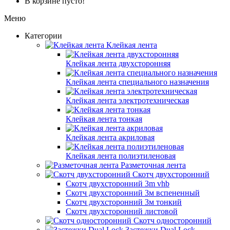
В корзине пусто!
Меню
Категории
Клейкая лента
Клейкая лента двухсторонняя
Клейкая лента специального назначения
Клейкая лента электротехническая
Клейкая лента тонкая
Клейкая лента акриловая
Клейкая лента полиэтиленовая
Разметочная лента
Скотч двухсторонний
Скотч двухсторонний 3m vhb
Скотч двухсторонний 3м вспененный
Скотч двухсторонний 3м тонкий
Скотч двухсторонний листовой
Скотч односторонний
Застежки Dual Lock