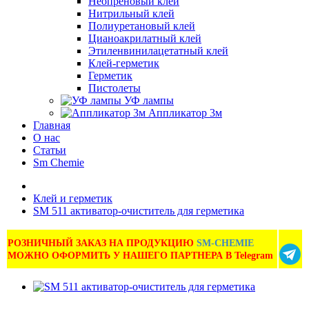
Неопреновый клей
Нитрильный клей
Полиуретановый клей
Цианоакрилатный клей
Этиленвинилацетатный клей
Клей-герметик
Герметик
Пистолеты
УФ лампы
Аппликатор 3м
Главная
О нас
Статьи
Sm Chemie
Клей и герметик
SM 511 активатор-очиститель для герметика
РОЗНИЧНЫЙ ЗАКАЗ НА ПРОДУКЦИЮ
SM-CHEMIE
МОЖНО ОФОРМИТЬ У НАШЕГО ПАРТНЕРА В Telegram