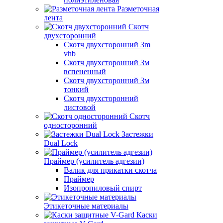
Разметочная
лента
Скотч
двухсторонний
Скотч двухсторонний 3m
vhb
Скотч двухсторонний 3м
вспененный
Скотч двухсторонний 3м
тонкий
Скотч двухсторонний
листовой
Скотч
односторонний
Застежки
Dual Lock
Праймер (усилитель адгезии)
Валик для прикатки скотча
Праймер
Изопропиловый спирт
Этикеточные материалы
Каски