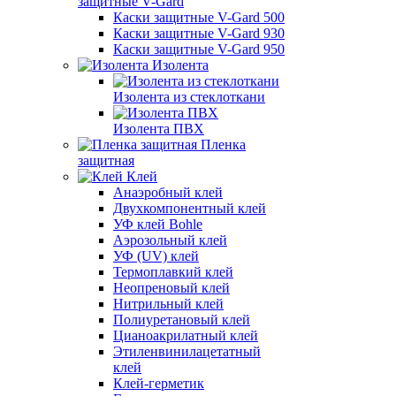
защитные V-Gard
Каски защитные V-Gard 500
Каски защитные V-Gard 930
Каски защитные V-Gard 950
Изолента
Изолента из стеклоткани
Изолента ПВХ
Пленка
защитная
Клей
Анаэробный клей
Двухкомпонентный клей
УФ клей Bohle
Аэрозольный клей
УФ (UV) клей
Термоплавкий клей
Неопреновый клей
Нитрильный клей
Полиуретановый клей
Цианоакрилатный клей
Этиленвинилацетатный
клей
Клей-герметик