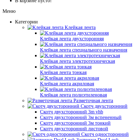
В корзине пусто!
Меню
Категории
Клейкая лента
Клейкая лента двухсторонняя
Клейкая лента специального назначения
Клейкая лента электротехническая
Клейкая лента тонкая
Клейкая лента акриловая
Клейкая лента полиэтиленовая
Разметочная лента
Скотч двухсторонний
Скотч двухсторонний 3m vhb
Скотч двухсторонний 3м вспененный
Скотч двухсторонний 3м тонкий
Скотч двухсторонний листовой
Скотч односторонний
Застежки Dual Lock