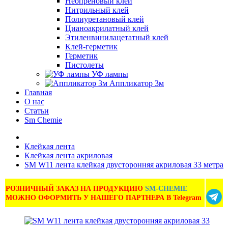
Неопреновый клей
Нитрильный клей
Полиуретановый клей
Цианоакрилатный клей
Этиленвинилацетатный клей
Клей-герметик
Герметик
Пистолеты
УФ лампы
Аппликатор 3м
Главная
О нас
Статьи
Sm Chemie
Клейкая лента
Клейкая лента акриловая
SM W11 лента клейкая двусторонняя акриловая 33 метра
РОЗНИЧНЫЙ ЗАКАЗ НА ПРОДУКЦИЮ
SM-CHEMIE
МОЖНО ОФОРМИТЬ У НАШЕГО ПАРТНЕРА В Telegram