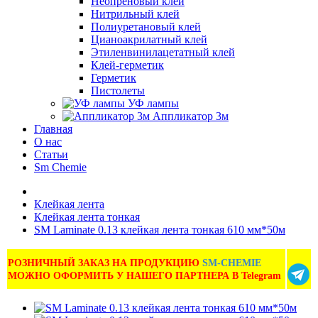
Неопреновый клей
Нитрильный клей
Полиуретановый клей
Цианоакрилатный клей
Этиленвинилацетатный клей
Клей-герметик
Герметик
Пистолеты
УФ лампы
Аппликатор 3м
Главная
О нас
Статьи
Sm Chemie
Клейкая лента
Клейкая лента тонкая
SM Laminate 0.13 клейкая лента тонкая 610 мм*50м
РОЗНИЧНЫЙ ЗАКАЗ НА ПРОДУКЦИЮ
SM-CHEMIE
МОЖНО ОФОРМИТЬ У НАШЕГО ПАРТНЕРА В Telegram