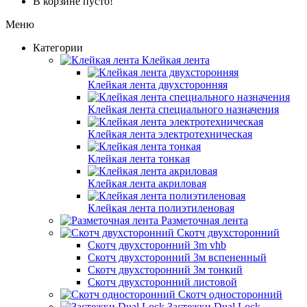
В корзине пусто!
Меню
Категории
Клейкая лента
Клейкая лента двухсторонняя
Клейкая лента специального назначения
Клейкая лента электротехническая
Клейкая лента тонкая
Клейкая лента акриловая
Клейкая лента полиэтиленовая
Разметочная лента
Скотч двухсторонний
Скотч двухсторонний 3m vhb
Скотч двухсторонний 3м вспененный
Скотч двухсторонний 3м тонкий
Скотч двухсторонний листовой
Скотч односторонний
Застежки Dual Lock