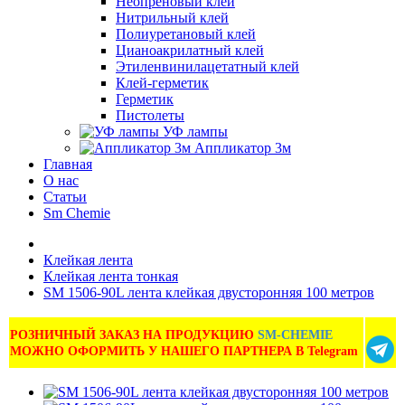
Неопреновый клей
Нитрильный клей
Полиуретановый клей
Цианоакрилатный клей
Этиленвинилацетатный клей
Клей-герметик
Герметик
Пистолеты
УФ лампы
Аппликатор 3м
Главная
О нас
Статьи
Sm Chemie
Клейкая лента
Клейкая лента тонкая
SM 1506-90L лента клейкая двусторонняя 100 метров
РОЗНИЧНЫЙ ЗАКАЗ НА ПРОДУКЦИЮ
SM-CHEMIE
МОЖНО ОФОРМИТЬ У НАШЕГО ПАРТНЕРА В Telegram