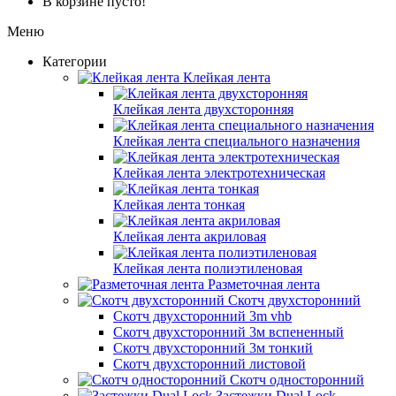
В корзине пусто!
Меню
Категории
Клейкая лента
Клейкая лента двухсторонняя
Клейкая лента специального назначения
Клейкая лента электротехническая
Клейкая лента тонкая
Клейкая лента акриловая
Клейкая лента полиэтиленовая
Разметочная лента
Скотч двухсторонний
Скотч двухсторонний 3m vhb
Скотч двухсторонний 3м вспененный
Скотч двухсторонний 3м тонкий
Скотч двухсторонний листовой
Скотч односторонний
Застежки Dual Lock