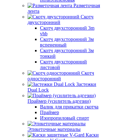
Разметочная
лента
Скотч
двухсторонний
Скотч двухсторонний 3m
vhb
Скотч двухсторонний 3м
вспененный
Скотч двухсторонний 3м
тонкий
Скотч двухсторонний
листовой
Скотч
односторонний
Застежки
Dual Lock
Праймер (усилитель адгезии)
Валик для прикатки скотча
Праймер
Изопропиловый спирт
Этикеточные материалы
Каски