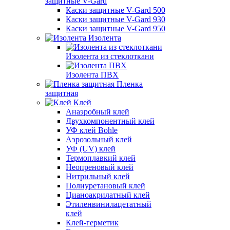
защитные V-Gard
Каски защитные V-Gard 500
Каски защитные V-Gard 930
Каски защитные V-Gard 950
Изолента
Изолента из стеклоткани
Изолента ПВХ
Пленка
защитная
Клей
Анаэробный клей
Двухкомпонентный клей
УФ клей Bohle
Аэрозольный клей
УФ (UV) клей
Термоплавкий клей
Неопреновый клей
Нитрильный клей
Полиуретановый клей
Цианоакрилатный клей
Этиленвинилацетатный
клей
Клей-герметик