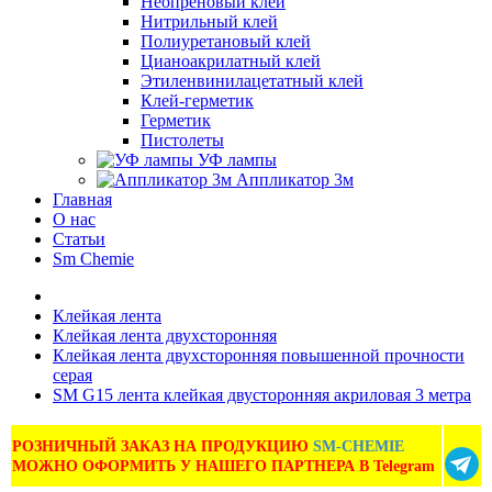
Неопреновый клей
Нитрильный клей
Полиуретановый клей
Цианоакрилатный клей
Этиленвинилацетатный клей
Клей-герметик
Герметик
Пистолеты
УФ лампы
Аппликатор 3м
Главная
О нас
Статьи
Sm Chemie
Клейкая лента
Клейкая лента двухсторонняя
Клейкая лента двухсторонняя повышенной прочности
серая
SM G15 лента клейкая двусторонняя акриловая 3 метра
РОЗНИЧНЫЙ ЗАКАЗ НА ПРОДУКЦИЮ
SM-CHEMIE
МОЖНО ОФОРМИТЬ У НАШЕГО ПАРТНЕРА В Telegram