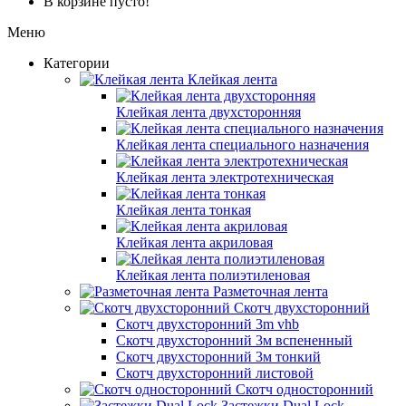
В корзине пусто!
Меню
Категории
Клейкая лента
Клейкая лента двухсторонняя
Клейкая лента специального назначения
Клейкая лента электротехническая
Клейкая лента тонкая
Клейкая лента акриловая
Клейкая лента полиэтиленовая
Разметочная лента
Скотч двухсторонний
Скотч двухсторонний 3m vhb
Скотч двухсторонний 3м вспененный
Скотч двухсторонний 3м тонкий
Скотч двухсторонний листовой
Скотч односторонний
Застежки Dual Lock