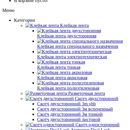
В корзине пусто!
Меню
Категории
Клейкая лента
Клейкая лента двухсторонняя
Клейкая лента специального назначения
Клейкая лента электротехническая
Клейкая лента тонкая
Клейкая лента акриловая
Клейкая лента полиэтиленовая
Разметочная лента
Скотч двухсторонний
Скотч двухсторонний 3m vhb
Скотч двухсторонний 3м вспененный
Скотч двухсторонний 3м тонкий
Скотч двухсторонний листовой
Скотч односторонний
Застежки Dual Lock