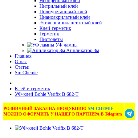
Неопреновый клей
Нитрильный клей
Полиуретановый клей
Цианоакрилатный клей
Этиленвинилацетатный клей
Клей-герметик
Герметик
Пистолеты
УФ лампы
Аппликатор 3м
Главная
О нас
Статьи
Sm Chemie
Клей и герметик
УФ-клей Bohle Verifix B 682-T
РОЗНИЧНЫЙ ЗАКАЗ НА ПРОДУКЦИЮ
SM-CHEMIE
МОЖНО ОФОРМИТЬ У НАШЕГО ПАРТНЕРА В Telegram