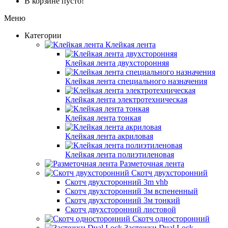
В корзине пусто!
Меню
Категории
Клейкая лента
Клейкая лента двухсторонняя
Клейкая лента специального назначения
Клейкая лента электротехническая
Клейкая лента тонкая
Клейкая лента акриловая
Клейкая лента полиэтиленовая
Разметочная лента
Скотч двухсторонний
Скотч двухсторонний 3m vhb
Скотч двухсторонний 3м вспененный
Скотч двухсторонний 3м тонкий
Скотч двухсторонний листовой
Скотч односторонний
Застежки Dual Lock