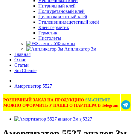
Неопреновый клей
Нитрильный клей
Полиуретановый клей
Цианоакрилатный клей
Этиленвинилацетатный клей
Клей-герметик
Герметик
Пистолеты
УФ лампы
Аппликатор 3м
Главная
О нас
Статьи
Sm Chemie
Амортизатор 5527
РОЗНИЧНЫЙ ЗАКАЗ НА ПРОДУКЦИЮ
SM-CHEMIE
МОЖНО ОФОРМИТЬ У НАШЕГО ПАРТНЕРА В Telegram
Амортизатор 5527 аналог 3м