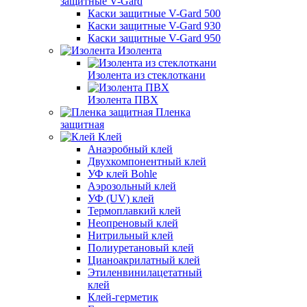
защитные V-Gard
Каски защитные V-Gard 500
Каски защитные V-Gard 930
Каски защитные V-Gard 950
Изолента
Изолента из стеклоткани
Изолента ПВХ
Пленка
защитная
Клей
Анаэробный клей
Двухкомпонентный клей
УФ клей Bohle
Аэрозольный клей
УФ (UV) клей
Термоплавкий клей
Неопреновый клей
Нитрильный клей
Полиуретановый клей
Цианоакрилатный клей
Этиленвинилацетатный
клей
Клей-герметик