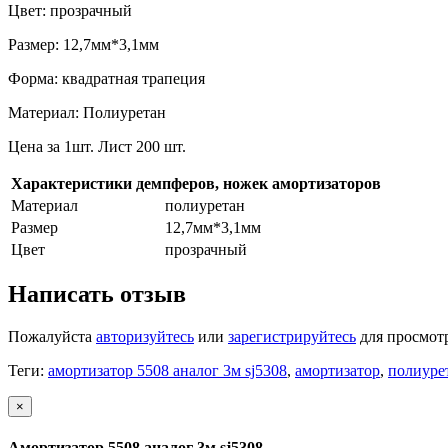
Цвет: прозрачный
Размер: 12,7мм*3,1мм
Форма: квадратная трапеция
Материал: Полиуретан
Цена за 1шт. Лист 200 шт.
Характеристики демпферов, ножек амортизаторов
Материал
полиуретан
Размер
12,7мм*3,1мм
Цвет
прозрачный
Написать отзыв
Пожалуйста
авторизуйтесь
или
зарегистрируйтесь
для просмот
Теги:
амортизатор 5508 аналог 3м sj5308
,
амортизатор
,
полиуре
×
Амортизатор 5508 аналог 3м sj5308