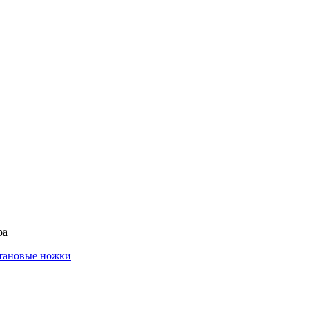
ра
тановые ножки