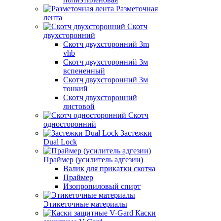
Разметочная
лента
Скотч
двухсторонний
Скотч двухсторонний 3m
vhb
Скотч двухсторонний 3м
вспененный
Скотч двухсторонний 3м
тонкий
Скотч двухсторонний
листовой
Скотч
односторонний
Застежки
Dual Lock
Праймер (усилитель адгезии)
Валик для прикатки скотча
Праймер
Изопропиловый спирт
Этикеточные материалы
Каски