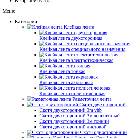
В корзине пусто!
Меню
Категории
Клейкая лента
Клейкая лента двухсторонняя
Клейкая лента специального назначения
Клейкая лента электротехническая
Клейкая лента тонкая
Клейкая лента акриловая
Клейкая лента полиэтиленовая
Разметочная лента
Скотч двухсторонний
Скотч двухсторонний 3m vhb
Скотч двухсторонний 3м вспененный
Скотч двухсторонний 3м тонкий
Скотч двухсторонний листовой
Скотч односторонний
Застежки Dual Lock