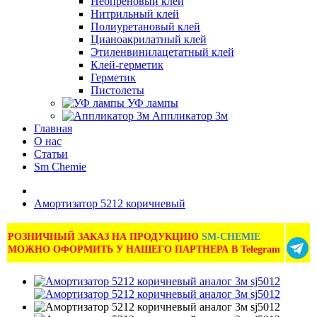
Неопреновый клей
Нитрильный клей
Полиуретановый клей
Цианоакрилатный клей
Этиленвинилацетатный клей
Клей-герметик
Герметик
Пистолеты
УФ лампы
Аппликатор 3м
Главная
О нас
Статьи
Sm Chemie
Амортизатор 5212 коричневый
РОЗНИЧНЫЙ ЗАКАЗ НА ПРОДУКЦИЮ
SM-CHEMIE
МОЖНО ОФОРМИТЬ У НАШЕГО ПАРТНЕРА В Telegram