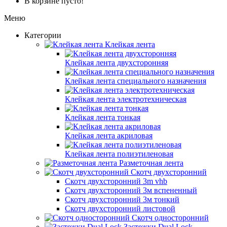
В корзине пусто!
Меню
Категории
Клейкая лента
Клейкая лента двухсторонняя
Клейкая лента специального назначения
Клейкая лента электротехническая
Клейкая лента тонкая
Клейкая лента акриловая
Клейкая лента полиэтиленовая
Разметочная лента
Скотч двухсторонний
Скотч двухсторонний 3m vhb
Скотч двухсторонний 3м вспененный
Скотч двухсторонний 3м тонкий
Скотч двухсторонний листовой
Скотч односторонний
Застежки Dual Lock