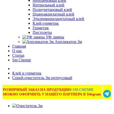
Неопреновый клей
Нитрильный клей
Полиуретановый клей
Цианоакрилатный клей
Этиленвинилацетатный клей
Клей-герметик
Герметик
Пистолеты
УФ лампы
Аппликатор 3м
Главная
О нас
Статьи
Sm Chemie
Клей и герметик
Спрей-очиститель 3м цитрусовый
РОЗНИЧНЫЙ ЗАКАЗ НА ПРОДУКЦИЮ
SM-CHEMIE
МОЖНО ОФОРМИТЬ У НАШЕГО ПАРТНЕРА В Telegram