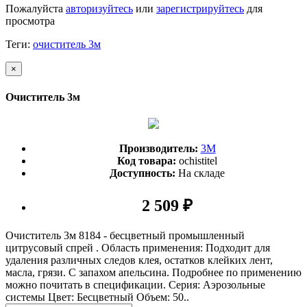
Пожалуйста
авторизуйтесь
или
зарегистрируйтесь
для
просмотра
Теги:
очиститель 3м
×
Очиститель 3м
Производитель:
3М
Код товара:
ochistitel
Доступность:
На складе
2 509 ₽
Очиститель 3м 8184 - бесцветный промышленный
цитрусовый спрей . Область применения: Подходит для
удаления различных следов клея, остатков клейких лент,
масла, грязи. С запахом апельсина. Подробнее по применению
можно почитать в спецификации. Серия: Аэрозольные
системы Цвет: Бесцветный Объем: 50..