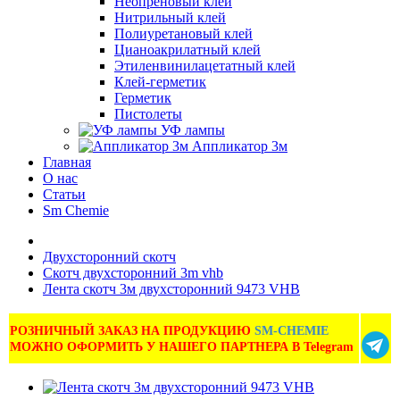
Неопреновый клей
Нитрильный клей
Полиуретановый клей
Цианоакрилатный клей
Этиленвинилацетатный клей
Клей-герметик
Герметик
Пистолеты
УФ лампы
Аппликатор 3м
Главная
О нас
Статьи
Sm Chemie
Двухсторонний скотч
Скотч двухсторонний 3m vhb
Лента скотч 3м двухсторонний 9473 VHB
РОЗНИЧНЫЙ ЗАКАЗ НА ПРОДУКЦИЮ
SM-CHEMIE
МОЖНО ОФОРМИТЬ У НАШЕГО ПАРТНЕРА В Telegram