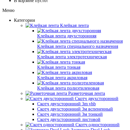
В корзине пусто!
Меню
Категории
Клейкая лента
Клейкая лента двухсторонняя
Клейкая лента специального назначения
Клейкая лента электротехническая
Клейкая лента тонкая
Клейкая лента акриловая
Клейкая лента полиэтиленовая
Разметочная лента
Скотч двухсторонний
Скотч двухсторонний 3m vhb
Скотч двухсторонний 3м вспененный
Скотч двухсторонний 3м тонкий
Скотч двухсторонний листовой
Скотч односторонний
Застежки Dual Lock