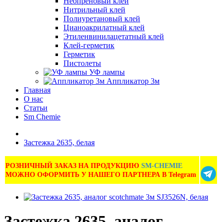
Неопреновый клей
Нитрильный клей
Полиуретановый клей
Цианоакрилатный клей
Этиленвинилацетатный клей
Клей-герметик
Герметик
Пистолеты
УФ лампы
Аппликатор 3м
Главная
О нас
Статьи
Sm Chemie
Застежка 2635, белая
РОЗНИЧНЫЙ ЗАКАЗ НА ПРОДУКЦИЮ
SM-CHEMIE
МОЖНО ОФОРМИТЬ У НАШЕГО ПАРТНЕРА В Telegram
Застежка 2635, аналог