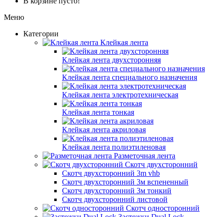
В корзине пусто!
Меню
Категории
Клейкая лента
Клейкая лента двухсторонняя
Клейкая лента специального назначения
Клейкая лента электротехническая
Клейкая лента тонкая
Клейкая лента акриловая
Клейкая лента полиэтиленовая
Разметочная лента
Скотч двухсторонний
Скотч двухсторонний 3m vhb
Скотч двухсторонний 3м вспененный
Скотч двухсторонний 3м тонкий
Скотч двухсторонний листовой
Скотч односторонний
Застежки Dual Lock