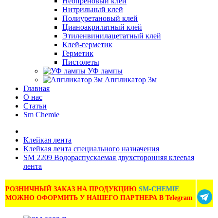
Неопреновый клей
Нитрильный клей
Полиуретановый клей
Цианоакрилатный клей
Этиленвинилацетатный клей
Клей-герметик
Герметик
Пистолеты
УФ лампы
Аппликатор 3м
Главная
О нас
Статьи
Sm Chemie
Клейкая лента
Клейкая лента специального назначения
SM 2209 Водораспускаемая двухсторонняя клеевая
лента
РОЗНИЧНЫЙ ЗАКАЗ НА ПРОДУКЦИЮ
SM-CHEMIE
МОЖНО ОФОРМИТЬ У НАШЕГО ПАРТНЕРА В Telegram