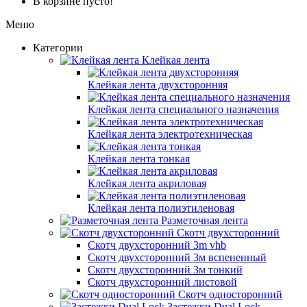
В корзине пусто!
Меню
Категории
Клейкая лента
Клейкая лента двухсторонняя
Клейкая лента специального назначения
Клейкая лента электротехническая
Клейкая лента тонкая
Клейкая лента акриловая
Клейкая лента полиэтиленовая
Разметочная лента
Скотч двухсторонний
Скотч двухсторонний 3m vhb
Скотч двухсторонний 3м вспененный
Скотч двухсторонний 3м тонкий
Скотч двухсторонний листовой
Скотч односторонний
Застежки Dual Lock