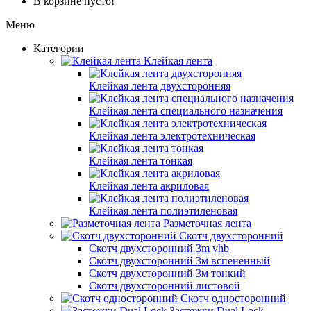
В корзине пусто!
Меню
Категории
Клейкая лента
Клейкая лента двухсторонняя
Клейкая лента специального назначения
Клейкая лента электротехническая
Клейкая лента тонкая
Клейкая лента акриловая
Клейкая лента полиэтиленовая
Разметочная лента
Скотч двухсторонний
Скотч двухсторонний 3m vhb
Скотч двухсторонний 3м вспененный
Скотч двухсторонний 3м тонкий
Скотч двухсторонний листовой
Скотч односторонний
Застежки Dual Lock