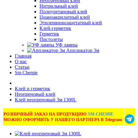
Неопреновый клей
Нитрильный клей
Полиуретановый клей
Цианоакрилатный клей
Этиленвинилацетатный клей
Клей-герметик
Герметик
Пистолеты
УФ лампы
Аппликатор 3м
Главная
О нас
Статьи
Sm Chemie
Клей и герметик
Неопреновый клей
Клей неопреновый 3м 1300L
РОЗНИЧНЫЙ ЗАКАЗ НА ПРОДУКЦИЮ
SM-CHEMIE
МОЖНО ОФОРМИТЬ У НАШЕГО ПАРТНЕРА В Telegram