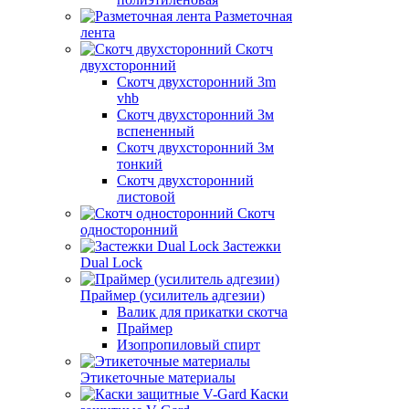
Разметочная
лента
Скотч
двухсторонний
Скотч двухсторонний 3m
vhb
Скотч двухсторонний 3м
вспененный
Скотч двухсторонний 3м
тонкий
Скотч двухсторонний
листовой
Скотч
односторонний
Застежки
Dual Lock
Праймер (усилитель адгезии)
Валик для прикатки скотча
Праймер
Изопропиловый спирт
Этикеточные материалы
Каски