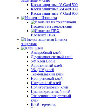
защитные V-Gard
Каски защитные V-Gard 500
Каски защитные V-Gard 930
Каски защитные V-Gard 950
Изолента
Изолента из стеклоткани
Изолента ПВХ
Пленка
защитная
Клей
Анаэробный клей
Двухкомпонентный клей
УФ клей Bohle
Аэрозольный клей
УФ (UV) клей
Термоплавкий клей
Неопреновый клей
Нитрильный клей
Полиуретановый клей
Цианоакрилатный клей
Этиленвинилацетатный
клей
Клей-герметик