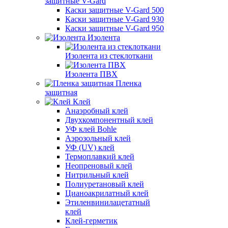
защитные V-Gard
Каски защитные V-Gard 500
Каски защитные V-Gard 930
Каски защитные V-Gard 950
Изолента
Изолента из стеклоткани
Изолента ПВХ
Пленка
защитная
Клей
Анаэробный клей
Двухкомпонентный клей
УФ клей Bohle
Аэрозольный клей
УФ (UV) клей
Термоплавкий клей
Неопреновый клей
Нитрильный клей
Полиуретановый клей
Цианоакрилатный клей
Этиленвинилацетатный
клей
Клей-герметик