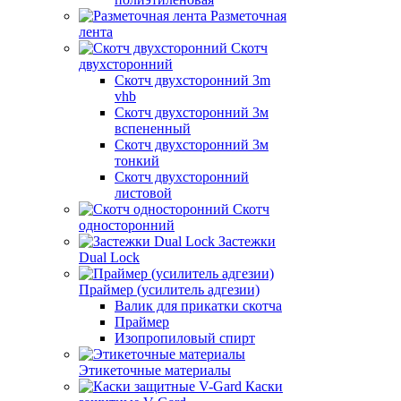
Разметочная
лента
Скотч
двухсторонний
Скотч двухсторонний 3m
vhb
Скотч двухсторонний 3м
вспененный
Скотч двухсторонний 3м
тонкий
Скотч двухсторонний
листовой
Скотч
односторонний
Застежки
Dual Lock
Праймер (усилитель адгезии)
Валик для прикатки скотча
Праймер
Изопропиловый спирт
Этикеточные материалы
Каски