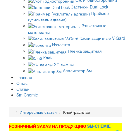
Скотч односторонний
Застежки Dual Lock
Праймер
(усилитель адгезии)
Этикеточные
материалы
Каски защитные V-Gard
Изолента
Пленка защитная
Клей
УФ лампы
Аппликатор 3м
Главная
О нас
Статьи
Sm Chemie
Интересные статьи
Клей-расплав
РОЗНИЧНЫЙ ЗАКАЗ НА ПРОДУКЦИЮ
SM-CHEMIE